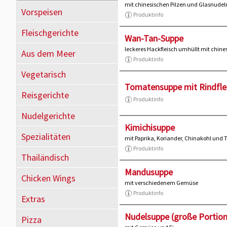
mit chinesischen Pilzen und Glasnudel
Vorspeisen
Produktinfo
Fleischgerichte
Wan-Tan-Suppe
leckeres Hackfleisch umhüllt mit chine
Aus dem Meer
Produktinfo
Vegetarisch
Tomatensuppe mit Rindfle
Reisgerichte
Produktinfo
Nudelgerichte
Kimichisuppe
Spezialitäten
mit Paprika, Koriander, Chinakohl und 
Produktinfo
Thailändisch
Mandusuppe
Chicken Wings
mit verschiedenem Gemüse
Produktinfo
Extras
Nudelsuppe (große Portion
Pizza