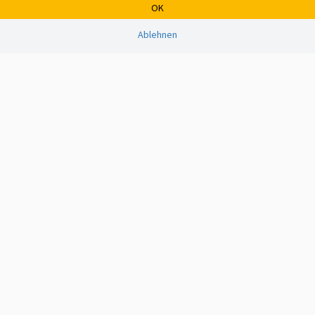
OK
Ablehnen
Copyright © 2008 - 2026 • Alle Rechte vorbehalten