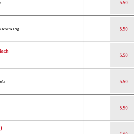
5.50
n
5.50
sischem Teig
isch
5.50
5.50
Tofu
5.50
)